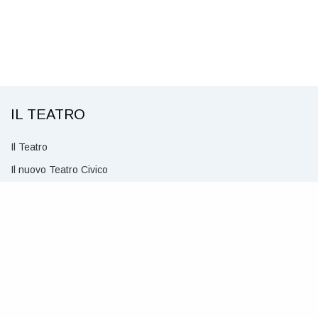
IL TEATRO
Il Teatro
Il nuovo Teatro Civico
Invio proposte artistiche
Contatti
Come raggiungerci
Infotecnica
Affitto Teatro
Regolamento di sala e di biglietteria