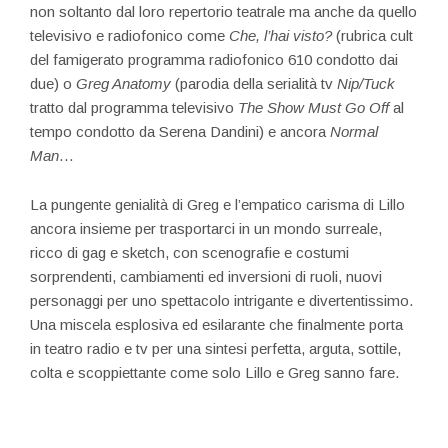
non soltanto dal loro repertorio teatrale ma anche da quello
televisivo e radiofonico come
Che, l’hai visto?
(rubrica cult
del famigerato programma radiofonico 610 condotto dai
due) o
Greg Anatomy
(parodia della serialità tv
Nip/Tuck
tratto dal programma televisivo
The Show Must Go Off
al
tempo condotto da Serena Dandini) e ancora
Normal
Man
…
La pungente genialità di Greg e l’empatico carisma di Lillo
ancora insieme per trasportarci in un mondo surreale,
ricco di gag e sketch, con scenografie e costumi
sorprendenti, cambiamenti ed inversioni di ruoli, nuovi
personaggi per uno spettacolo intrigante e divertentissimo.
Una miscela esplosiva ed esilarante che finalmente porta
in teatro radio e tv per una sintesi perfetta, arguta, sottile,
colta e scoppiettante come solo Lillo e Greg sanno fare.