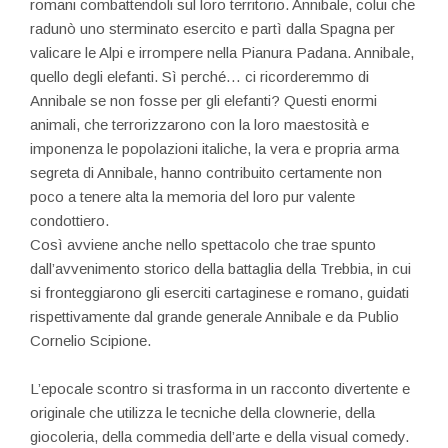
romani combattendoli sul loro territorio. Annibale, colui che
radunò uno sterminato esercito e partì dalla Spagna per
valicare le Alpi e irrompere nella Pianura Padana. Annibale,
quello degli elefanti. Sì perché… ci ricorderemmo di
Annibale se non fosse per gli elefanti? Questi enormi
animali, che terrorizzarono con la loro maestosità e
imponenza le popolazioni italiche, la vera e propria arma
segreta di Annibale, hanno contribuito certamente non
poco a tenere alta la memoria del loro pur valente
condottiero.
Così avviene anche nello spettacolo che trae spunto
dall’avvenimento storico della battaglia della Trebbia, in cui
si fronteggiarono gli eserciti cartaginese e romano, guidati
rispettivamente dal grande generale Annibale e da Publio
Cornelio Scipione.
L’epocale scontro si trasforma in un racconto divertente e
originale che utilizza le tecniche della clownerie, della
giocoleria, della commedia dell’arte e della visual comedy.