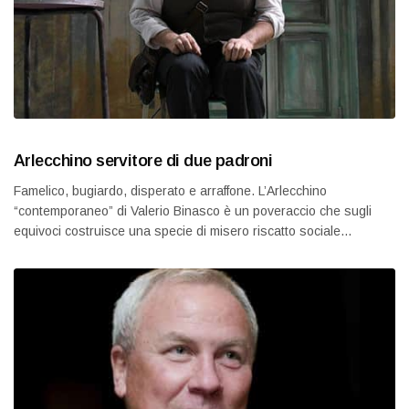
Arlecchino servitore di due padroni
Famelico, bugiardo, disperato e arraffone. L’Arlecchino
“contemporaneo” di Valerio Binasco è un poveraccio che sugli
equivoci costruisce una specie di misero riscatto sociale…