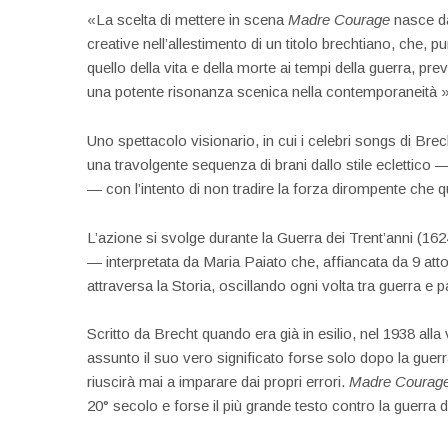
«La scelta di mettere in scena
Madre Courage
nasce dal
creative nell’allestimento di un titolo brechtiano, che, 
quello della vita e della morte ai tempi della guerra, p
una potente risonanza scenica nella contemporaneità 
Uno spettacolo visionario, in cui i celebri songs di Br
una travolgente sequenza di brani dallo stile eclettico
— con l’intento di non tradire la forza dirompente che 
L’azione si svolge durante la Guerra dei Trent’anni (16
— interpretata da Maria Paiato che, affiancata da 9 attor
attraversa la Storia, oscillando ogni volta tra guerra e p
Scritto da Brecht quando era già in esilio, nel 1938 alla
assunto il suo vero significato forse solo dopo la guer
riuscirà mai a imparare dai propri errori.
Madre Courag
20° secolo e forse il più grande testo contro la guerra di 