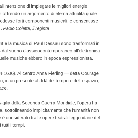
l’intenzione di impiegare le migliori energie
pur offrendo un argomento di eterna attualità quale
revedesse forti componenti musicali, e consentisse
».
Paolo Coletta, il regista
echt e la musica di Paul Dessau sono trasformati in
 — dal suono classicocontemporaneo all’elettronica
quelle musiche ebbero in epoca espressionista.
24-1636). Al centro Anna Fierling — detta Courage
i, in un presente al di là del tempo e dello spazio,
ace.
 vigilia della Seconda Guerra Mondiale, l’opera ha
ra, sottolineando implicitamente che l’umanità non
e
è considerato tra le opere teatrali leggendarie del
tutti i tempi.