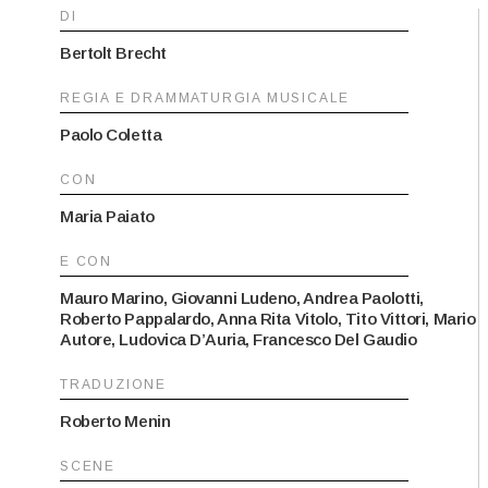
DI
Bertolt Brecht
REGIA E DRAMMATURGIA MUSICALE
Paolo Coletta
CON
Maria Paiato
E CON
Mauro Marino, Giovanni Ludeno, Andrea Paolotti,
Roberto Pappalardo, Anna Rita Vitolo, Tito Vittori, Mario
Autore, Ludovica D’Auria, Francesco Del Gaudio
TRADUZIONE
Roberto Menin
SCENE