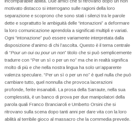
incomparabile abilità. Due amici che si ritrovano dopo un non
motivato distacco si interrogano sulle ragioni della loro
separazione e scoprono che sono stati i silenzi tra le parole
dette e soprattutto le ambiguità delle “intonazioni” a deformare
la loro comunicazione aprendola a significati multipli e variati.
Ogni “intonazione” può essere variamente interpretata dalla
disposizione d’animo di chi l’ascolta. Questo è il tema centrale
di “
Pour un oui ou pour un non
” titolo che si può semplicemente
tradurre con “Per un sì o per un no” ma che in realtà significa
molto di più e che nella nostra lingua ha solo un’apparente
valenza speculare. “Per un sì o per un no” è quel nulla che può
cambiare tutto, quel nonnulla che provoca lacerazioni
profonde, ferite insanabili. La prosa della Sarraute, nella sua
complessità, è un banco di prova per due manipolatori della
parola quali Franco Branciaroli e Umberto Orsini che si
ritrovano sulla scena dopo tanti anni per dare vita con la loro
abilità al terribile gioco al massacro che la commedia prevede.