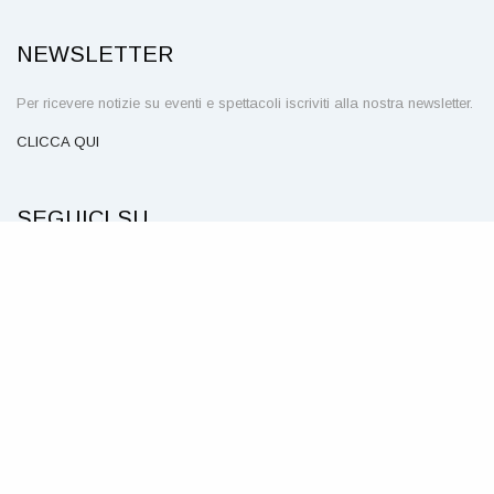
NEWSLETTER
Per ricevere notizie su eventi e spettacoli iscriviti alla nostra newsletter.
CLICCA QUI
SEGUICI SU
© Teatro Civico della Spezia – P. IVA 00211160114 – Piazza
Mentana, 1 – 19121 La Spezia
NOTE LEGALI E PRIVACY
COOKIE
CREDITS