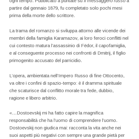
ogni tempo. Pubblicato a puntate su
Il messaggero russo
a
partire dal gennaio 1879, fu completato solo pochi mesi
prima della morte dello scrittore.
La trama del romanzo si sviluppa attorno alle vicende dei
membri della famiglia Karamazov, ai loro feroci conflitti nel
cui contesto matura l’assassinio di Fëdor, il capofamiglia,
e al conseguente processo nei confronti di Dmitrij, il figlio
primogenito accusato del parricidio.
L’opera, ambientata nell’Impero Russo di fine Ottocento,
va oltre i confini di spazio-tempo: è il dramma spirituale
che scaturisce dal conflitto morale tra fede, dubbio,
ragione e libero arbitrio.
«…Dostoevskij mi ha fatto capire la magnifica
responsabilità che ha l’uomo di comprendere l’uomo.
Dostoevskij non giudica mai: racconta la vita anche nei
suoi aspetti più negativi con sempre una grande pietà per