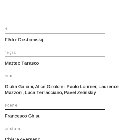
di
Fëdor Dostoevskij
regia
Matteo Tarasco
con
Giulia Galiani, Alice Giroldini, Paolo Lorimer, Laurence
Mazzoni, Luca Terracciano, Pavel Zelinskiy
scene
Francesco Ghisu
costumi
Chiara Aversano