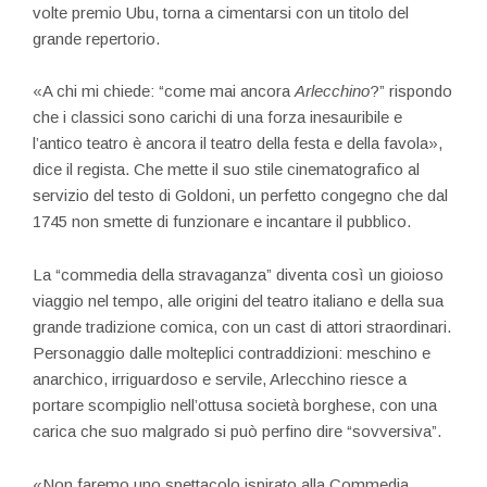
volte premio Ubu, torna a cimentarsi con un titolo del
grande repertorio.
«A chi mi chiede: “come mai ancora
Arlecchino
?” rispondo
che i classici sono carichi di una forza inesauribile e
l’antico teatro è ancora il teatro della festa e della favola»,
dice il regista. Che mette il suo stile cinematografico al
servizio del testo di Goldoni, un perfetto congegno che dal
1745 non smette di funzionare e incantare il pubblico.
La “commedia della stravaganza” diventa così un gioioso
viaggio nel tempo, alle origini del teatro italiano e della sua
grande tradizione comica, con un cast di attori straordinari.
Personaggio dalle molteplici contraddizioni: meschino e
anarchico, irriguardoso e servile, Arlecchino riesce a
portare scompiglio nell’ottusa società borghese, con una
carica che suo malgrado si può perfino dire “sovversiva”.
«Non faremo uno spettacolo ispirato alla Commedia