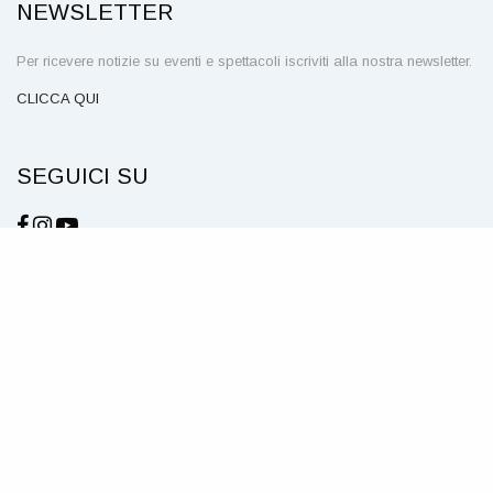
NEWSLETTER
Per ricevere notizie su eventi e spettacoli iscriviti alla nostra newsletter.
CLICCA QUI
SEGUICI SU
© Teatro Civico della Spezia – P. IVA 00211160114 – Piazza
Mentana, 1 – 19121 La Spezia
NOTE LEGALI E PRIVACY
COOKIE
CREDITS