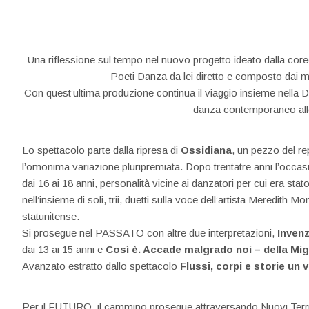
Una riflessione sul tempo nel nuovo progetto ideato dalla co
Poeti Danza da lei diretto e composto dai mi
Con quest’ultima produzione continua il viaggio insieme nella 
danza contemporaneo alle
Lo spettacolo parte dalla ripresa di
Ossidiana
, un pezzo del re
l’omonima variazione pluripremiata. Dopo trentatre anni l’occasio
dai 16 ai 18 anni, personalità vicine ai danzatori per cui era s
nell’insieme di soli, trii, duetti sulla voce dell’artista Meredith 
statunitense.
Si prosegue nel PASSATO con altre due interpretazioni,
Inven
dai 13 ai 15 anni e
Così è. Accade malgrado noi – della Mi
Avanzato estratto dallo spettacolo
Flussi, corpi e storie un 
Per il FUTURO, il cammino prosegue attraversando Nuovi Territ