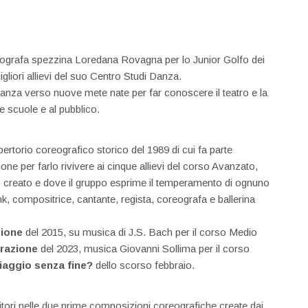
reografa spezzina Loredana Rovagna per lo Junior Golfo dei
gliori allievi del suo Centro Studi Danza.
Danza verso nuove mete nate per far conoscere il teatro e la
 scuole e al pubblico.
pertorio coreografico storico del 1989 di cui fa parte
ne per farlo rivivere ai cinque allievi del corso Avanzato,
tato creato e dove il gruppo esprime il temperamento di ognuno
Monk, compositrice, cantante, regista, coreografa e ballerina
zione
del 2015, su musica di J.S. Bach per il corso Medio
grazione
del 2023, musica Giovanni Sollima per il corso
viaggio senza fine?
dello scorso febbraio.
ori nelle due prime composizioni coreografiche create dai