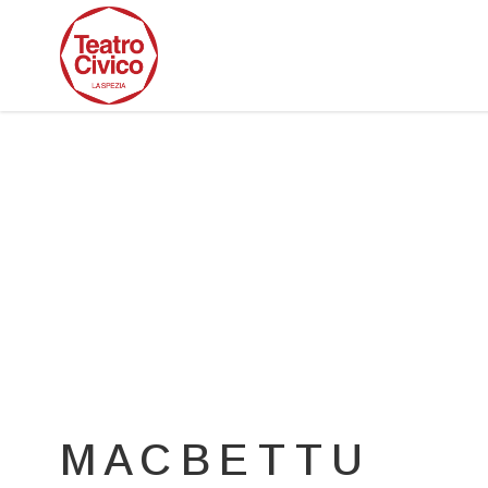
M A C B E T T U