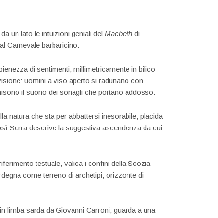
a un lato le intuizioni geniali del
Macbeth
di
e al Carnevale barbaricino.
 pienezza di sentimenti, millimetricamente in bilico
a visione: uomini a viso aperto si radunano con
unisono il suono dei sonagli che portano addosso.
la natura che sta per abbattersi inesorabile, placida
osì Serra descrive la suggestiva ascendenza da cui
iferimento testuale, valica i confini della Scozia
rdegna come terreno di archetipi, orizzonte di
poi in limba sarda da Giovanni Carroni, guarda a una