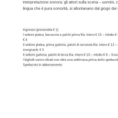
interpretazione sonora: gli attori sulla scena – uomini,
lingua che è pura sonorità, si allontanano dal giogo dei s
Ingresso (prevendita € 1)
I settore platea, barcaccia e palchi prima fila: intero € 15 – ridotto 
€ 6
II settore platea, prima galleria, palchi di seconda fila: intero € 12 
insegnanti: € 5
II settore galleria, palchi di terza fila: intero € 10 – ridotto € 8 – S
I biglietti vanno ritirati non oltre una settimana prima dello spettaco
Spettacolo in abbonamento