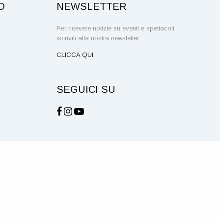
O
NEWSLETTER
Per ricevere notizie su eventi e spettacoli
iscriviti alla nostra newsletter.
CLICCA QUI
SEGUICI SU
NOTE LEGALI E PRIVACY
COOKIE
CREDITS