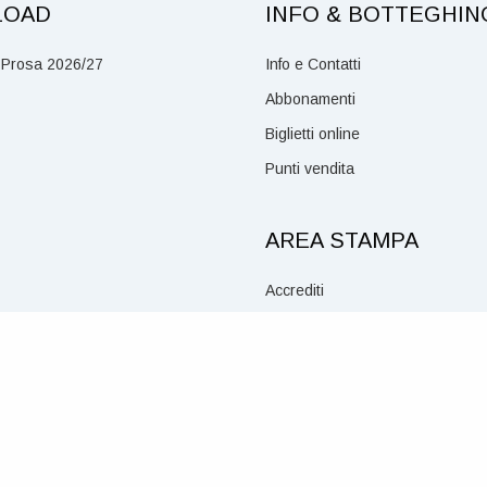
LOAD
INFO & BOTTEGHIN
 Prosa 2026/27
Info e Contatti
Abbonamenti
Biglietti online
Punti vendita
AREA STAMPA
Accrediti
Social Media Policy
Mentana, 1 – 19121 La Spezia