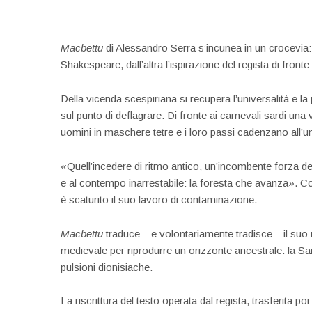
Macbettu
di Alessandro Serra s’incunea in un crocevia: d
Shakespeare, dall’altra l’ispirazione del regista di front
Della vicenda scespiriana si recupera l’universalità e la
sul punto di deflagrare. Di fronte ai carnevali sardi un
uomini in maschere tetre e i loro passi cadenzano all’
«Quell’incedere di ritmo antico, un’incombente forza del
e al contempo inarrestabile: la foresta che avanza». C
è scaturito il suo lavoro di contaminazione.
Macbettu
traduce – e volontariamente tradisce – il suo r
medievale per riprodurre un orizzonte ancestrale: la Sa
pulsioni dionisiache.
La riscrittura del testo operata dal regista, trasferita 