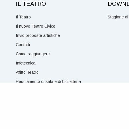
IL TEATRO
DOWN
Il Teatro
Stagione di
Il nuovo Teatro Civico
Invio proposte artistiche
Contatti
Come raggiungerci
Infotecnica
Affitto Teatro
Regolamento di sala e di biglietteria
© Teatro Civico della Spezia – P. IVA 00211160114 – Piazza 