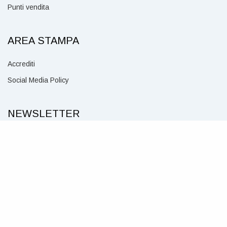
Punti vendita
AREA STAMPA
Accrediti
Social Media Policy
NEWSLETTER
Per ricevere notizie su eventi e spettacoli iscriviti alla nostra newsletter.
CLICCA QUI
SEGUICI SU