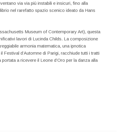
tano via via più instabili e insicuri, fino alla
uilibrio nel rarefatto spazio scenico ideato da Hans
sachusetts Museum of Contemporary Art), questa
ificativi lavori di Lucinda Childs. La composizione
reggiabile armonia matematica, una ipnotica
 Festival d’Automne di Parigi, racchiude tutti i tratti
ha portata a ricevere il Leone d’Oro per la danza alla