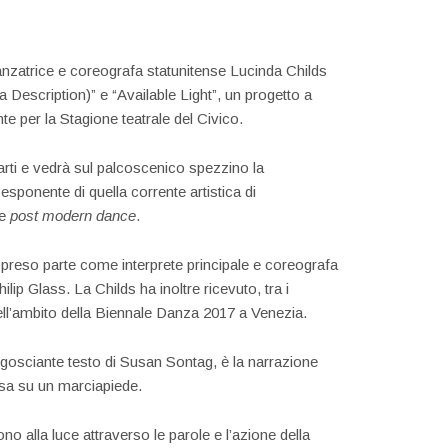
anzatrice e coreografa statunitense Lucinda Childs
a Description)” e “Available Light”, un progetto a
 per la Stagione teatrale del Civico.
parti e vedrà sul palcoscenico spezzino la
ponente di quella corrente artistica di
me
post modern dance
.
a preso parte come interprete principale e coreografa
ip Glass. La Childs ha inoltre ricevuto, tra i
ell’ambito della Biennale Danza 2017 a Venezia.
angosciante testo di Susan Sontag, è la narrazione
sa su un marciapiede.
o alla luce attraverso le parole e l’azione della