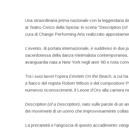
Una straordinaria prima nazionale con la leggendaria d
al Teatro Civico della Spezia: in scena “Description (of 
cura di Change Performing Arts realizzato appositamente
L’evento, di portata internazionale, è suddiviso in due 
sacerdotessa della danza minimalista contemporanea, es
avanguardia nata a New York negli anni ’60 e nota co
Tra i suoi lavori l’opera
Einstein On the Beach
, a cui h
a fianco del regista Robert Wilson e del compositore Phil
numerosi riconoscimenti, il Leone d’Oro alla carriera n
Description (of a Description)
, nato sulle parole di un 
dei movimenti di un uomo che improvvisamente collas
La precarietà e l’angoscia di questo accadimento vengon