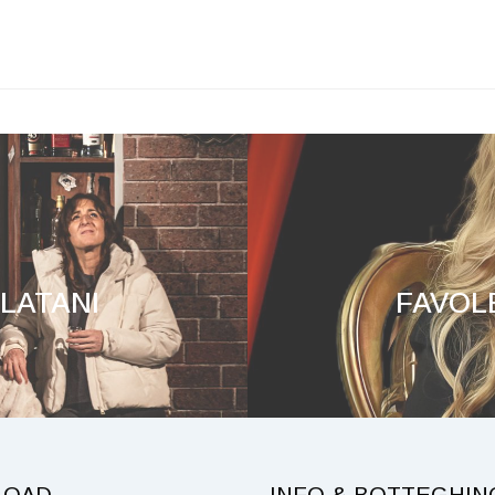
LATANI
FAVOL
LOAD
INFO & BOTTEGHIN