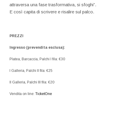
attraversa una fase trasformativa, si sfoghi”.
E così capita di scrivere e risalire sul palco.
PREZZI
Ingresso (prevendita esclusa):
Platea, Barcaccia, Palchi I fila: €30
I Galleria, Palchi II fila: €25
II Galleria, Palchi III fila: €20
Vendita on line:
TicketOne