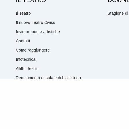
Il Teatro
Stagione di
Il nuovo Teatro Civico
Invio proposte artistiche
Contatti
Come raggiungerci
Infotecnica
Affitto Teatro
Regolamento di sala e di biglietteria
© Teatro Civico della Spezia – P. IVA 00211160114 – Piazza 