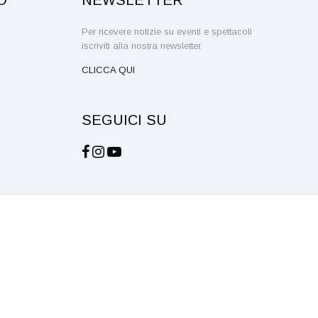
Per ricevere notizie su eventi e spettacoli
iscriviti alla nostra newsletter.
CLICCA QUI
SEGUICI SU
NOTE LEGALI E PRIVACY
COOKIE
CREDITS