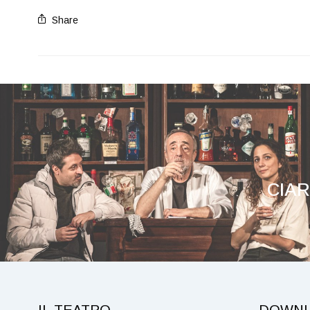
Share
CIAR
IL TEATRO
DOWN