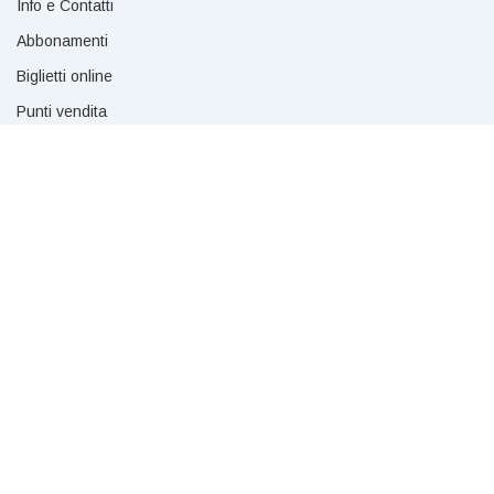
Info e Contatti
Abbonamenti
Biglietti online
Punti vendita
AREA STAMPA
Accrediti
Social Media Policy
NEWSLETTER
Per ricevere notizie su eventi e spettacoli iscriviti alla nostra newsletter.
CLICCA QUI