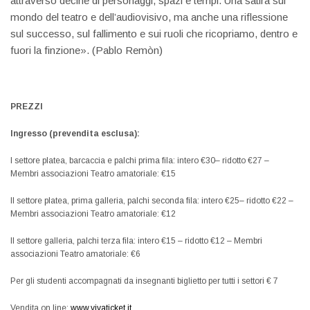
attraverso decine di personaggi, spazi e tempi. Una satira sul
mondo del teatro e dell’audiovisivo, ma anche una riflessione
sul successo, sul fallimento e sui ruoli che ricopriamo, dentro e
fuori la finzione». (Pablo Remòn)
PREZZI
Ingresso (prevendita esclusa):
I settore platea, barcaccia e palchi prima fila: intero €30– ridotto €27 –
Membri associazioni Teatro amatoriale: €15
II settore platea, prima galleria, palchi seconda fila: intero €25– ridotto €22 –
Membri associazioni Teatro amatoriale: €12
II settore galleria, palchi terza fila: intero €15 – ridotto €12 – Membri
associazioni Teatro amatoriale: €6
Per gli studenti accompagnati da insegnanti biglietto per tutti i settori € 7
Vendita on line:
www.vivaticket.it