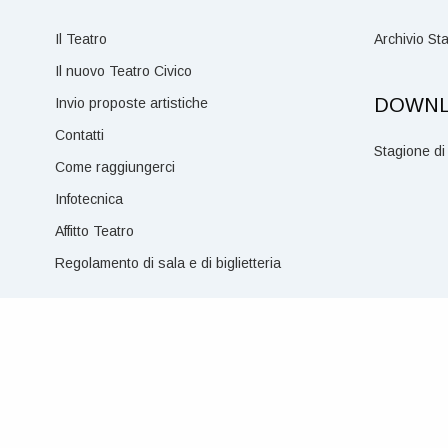
Il Teatro
Archivio Sta
Il nuovo Teatro Civico
DOWN
Invio proposte artistiche
Contatti
Stagione di
Come raggiungerci
Infotecnica
Affitto Teatro
Regolamento di sala e di biglietteria
© Teatro Civico della Spezia – P. IVA 00211160114 – Piazza 