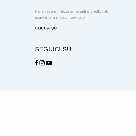
Per ricevere notizie su eventi e spettacoli
iscriviti alla nostra newsletter.
CLICCA QUI
SEGUICI SU
NOTE LEGALI E PRIVACY
COOKIE
CREDITS