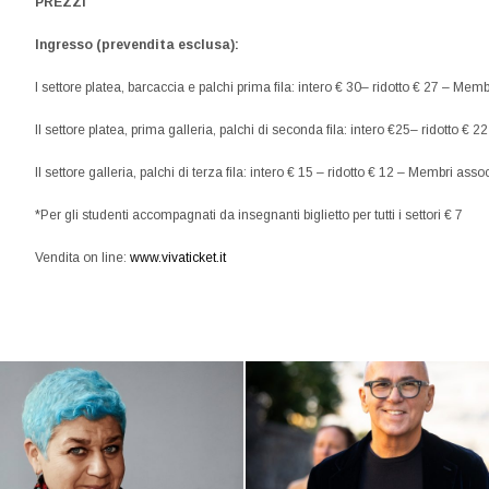
PREZZI
Ingresso (prevendita esclusa):
I settore platea, barcaccia e palchi prima fila: intero € 30– ridotto € 27 – Me
II settore platea, prima galleria, palchi di seconda fila: intero €25– ridotto 
II settore galleria, palchi di terza fila: intero € 15 – ridotto € 12 – Membri ass
*Per gli studenti accompagnati da insegnanti biglietto per tutti i settori € 7
Vendita on line:
www.vivaticket.it