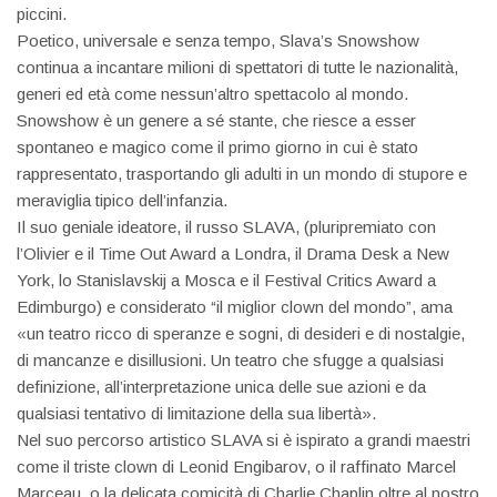
piccini.
Poetico, universale e senza tempo, Slava’s Snowshow
continua a incantare milioni di spettatori di tutte le nazionalità,
generi ed età come nessun’altro spettacolo al mondo.
Snowshow è un genere a sé stante, che riesce a esser
spontaneo e magico come il primo giorno in cui è stato
rappresentato, trasportando gli adulti in un mondo di stupore e
meraviglia tipico dell’infanzia.
Il suo geniale ideatore, il russo SLAVA, (pluripremiato con
l’Olivier e il Time Out Award a Londra, il Drama Desk a New
York, lo Stanislavskij a Mosca e il Festival Critics Award a
Edimburgo) e considerato “il miglior clown del mondo”, ama
«un teatro ricco di speranze e sogni, di desideri e di nostalgie,
di mancanze e disillusioni. Un teatro che sfugge a qualsiasi
definizione, all’interpretazione unica delle sue azioni e da
qualsiasi tentativo di limitazione della sua libertà».
Nel suo percorso artistico SLAVA si è ispirato a grandi maestri
come il triste clown di Leonid Engibarov, o il raffinato Marcel
Marceau, o la delicata comicità di Charlie Chaplin oltre al nostro