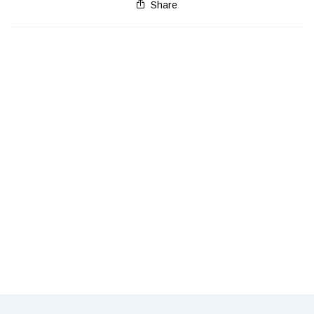
Share
PIGNASECCA E PIGNAVERDE
TANTE BELLE COSE