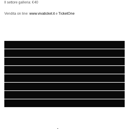
II settore galleria: €40
Vendita on line:
www.vivaticket.it
e
TicketOne