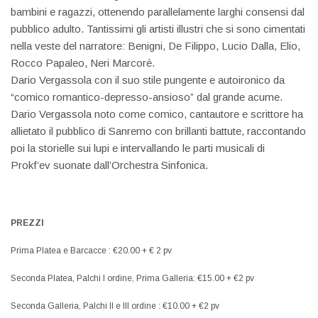
bambini e ragazzi, ottenendo parallelamente larghi consensi dal
pubblico adulto. Tantissimi gli artisti illustri che si sono cimentati
nella veste del narratore: Benigni, De Filippo, Lucio Dalla, Elio,
Rocco Papaleo, Neri Marcorè.
Dario Vergassola con il suo stile pungente e autoironico da
“comico romantico-depresso-ansioso” dal grande acume.
Dario Vergassola noto come comico, cantautore e scrittore ha
allietato il pubblico di Sanremo con brillanti battute, raccontando
poi la storielle sui lupi e intervallando le parti musicali di
Prokf’ev suonate dall’Orchestra Sinfonica.
PREZZI
Prima Platea e Barcacce : €20.00 + € 2 pv
Seconda Platea, Palchi I ordine, Prima Galleria: €15.00 + €2 pv
Seconda Galleria, Palchi II e III ordine : €10.00 + €2 pv