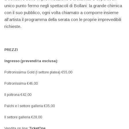
unico punto fermo negli spettacoli di Bollani: la grande chimica
con il suo pubblico, ogni volta chiamato a comporre insieme
all’artista il programma della serata con le proprie imprevedibili
richieste.
PREZZI
Ingresso (prevendita esclusa):
Poltronissima Gold (I settore platea) €55,00
PoltronIssima €46,00
II poltrona €42,00
Palchi e I settore galleria €35,00
II settore galleria €28,00
Vendita on line:
TicketOne