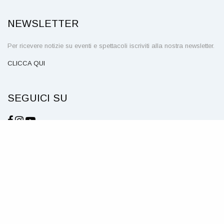
NEWSLETTER
Per ricevere notizie su eventi e spettacoli iscriviti alla nostra newsletter.
CLICCA QUI
SEGUICI SU
© Teatro Civico della Spezia – P. IVA 00211160114 – Piazza
Mentana, 1 – 19121 La Spezia
NOTE LEGALI E PRIVACY
COOKIE
CREDITS