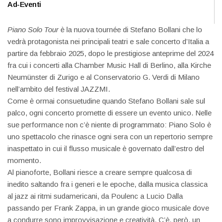
Ad-Eventi
Piano Solo Tour
è la nuova tournée di Stefano Bollani che lo
vedrà protagonista nei principali teatri e sale concerto d’Italia a
partire da febbraio 2025, dopo le prestigiose anteprime del 2024
fra cui i concerti alla Chamber Music Hall di Berlino, alla Kirche
Neumünster di Zurigo e al Conservatorio G. Verdi di Milano
nell’ambito del festival JAZZMI.
Come è ormai consuetudine quando Stefano Bollani sale sul
palco, ogni concerto promette di essere un evento unico. Nelle
sue performance non c’è niente di programmato: Piano Solo è
uno spettacolo che rinasce ogni sera con un repertorio sempre
inaspettato in cui il flusso musicale è governato dall’estro del
momento.
Al pianoforte, Bollani riesce a creare sempre qualcosa di
inedito saltando fra i generi e le epoche, dalla musica classica
al jazz ai ritmi sudamericani, da Poulenc a Lucio Dalla
passando per Frank Zappa, in un grande gioco musicale dove
a condurre sono improvvisazione e creatività. C’è, però, un