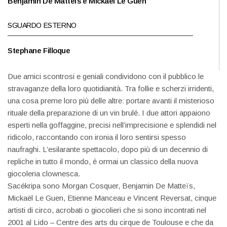
Benjamin De Matteïs e Mickaël Le Guen
SGUARDO ESTERNO
Stephane Filloque
Due amici scontrosi e geniali condividono con il pubblico le
stravaganze della loro quotidianità. Tra follie e scherzi irridenti,
una cosa preme loro più delle altre: portare avanti il misterioso
rituale della preparazione di un vin brulé. I due attori appaiono
esperti nella goffaggine, precisi nell’imprecisione e splendidi nel
ridicolo, raccontando con ironia il loro sentirsi spesso
naufraghi. L’esilarante spettacolo, dopo più di un decennio di
repliche in tutto il mondo, è ormai un classico della nuova
giocoleria clownesca.
Sacékripa sono Morgan Cosquer, Benjamin De Matteïs,
Mickaël Le Guen, Etienne Manceau e Vincent Reversat, cinque
artisti di circo, acrobati o giocolieri che si sono incontrati nel
2001 al Lido – Centre des arts du cirque de Toulouse e che da