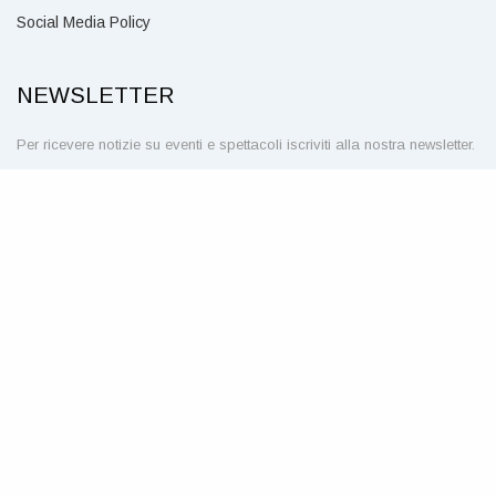
Social Media Policy
NEWSLETTER
Per ricevere notizie su eventi e spettacoli iscriviti alla nostra newsletter.
CLICCA QUI
SEGUICI SU
© Teatro Civico della Spezia – P. IVA 00211160114 – Piazza
Mentana, 1 – 19121 La Spezia