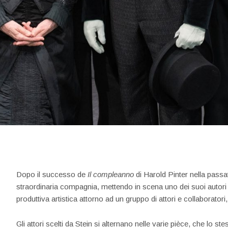
Dopo il successo de
Il compleanno
di Harold Pinter nella passat
straordinaria compagnia, mettendo in scena uno dei suoi autori
produttiva artistica attorno ad un gruppo di attori e collaboratori
Gli attori scelti da Stein si alternano nelle varie pièce, che lo 