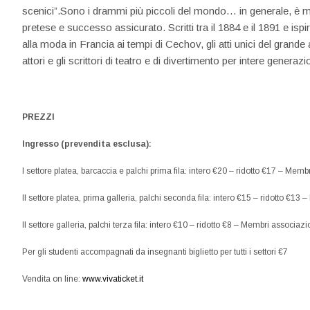
scenici”.Sono i drammi più piccoli del mondo… in generale, è m
pretese e successo assicurato. Scritti tra il 1884 e il 1891 e isp
alla moda in Francia ai tempi di Cechov, gli atti unici del grande 
attori e gli scrittori di teatro e di divertimento per intere generazion
PREZZI
Ingresso (prevendita esclusa):
I settore platea, barcaccia e palchi prima fila: intero €20 – ridotto €17 – Mem
II settore platea, prima galleria, palchi seconda fila: intero €15 – ridotto €1
II settore galleria, palchi terza fila: intero €10 – ridotto €8 – Membri associaz
Per gli studenti accompagnati da insegnanti biglietto per tutti i settori €7
Vendita on line:
www.vivaticket.it