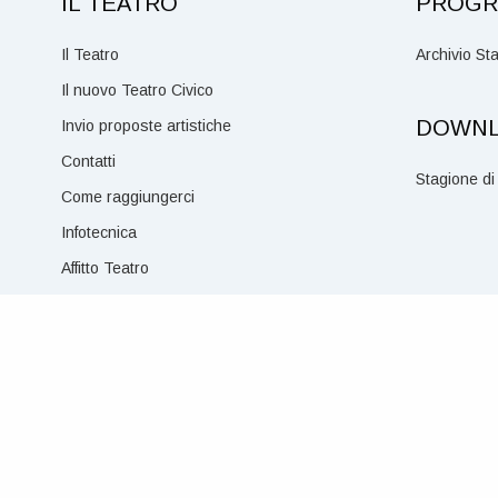
IL TEATRO
PROGR
Il Teatro
Archivio Sta
Il nuovo Teatro Civico
DOWN
Invio proposte artistiche
Contatti
Stagione di
Come raggiungerci
Infotecnica
Affitto Teatro
Regolamento di sala e di biglietteria