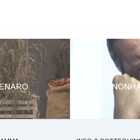
DENARO
NONH