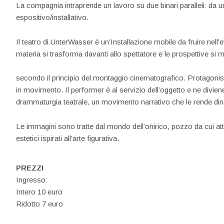
La compagnia intraprende un lavoro su due binari paralleli: da un
espositivo/installativo.
Il teatro di UnterWasser è un’Installazione mobile da fruire nell’e
materia si trasforma davanti allo spettatore e le prospettive si 
secondo il principio del montaggio cinematografico. Protagonisti 
in movimento. Il performer è al servizio dell’oggetto e ne divie
drammaturgia teatrale, un movimento narrativo che le rende di
Le immagini sono tratte dal mondo dell’onirico, pozzo da cui atti
estetici ispirati all’arte figurativa.
PREZZI
Ingresso:
Intero 10 euro
Ridotto 7 euro