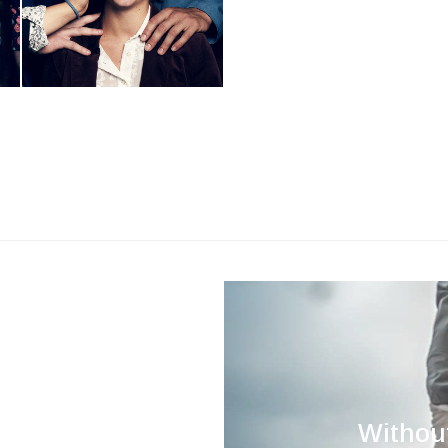
 YEARS
Without