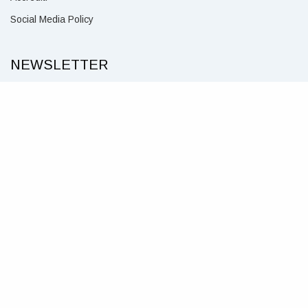
Social Media Policy
NEWSLETTER
Per ricevere notizie su eventi e spettacoli iscriviti alla nostra newsletter.
CLICCA QUI
SEGUICI SU
© Teatro Civico della Spezia – P. IVA 00211160114 – Piazza
Mentana, 1 – 19121 La Spezia