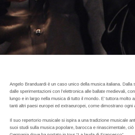
Angelo Branduardi è un caso unico della musica italiana. Dalla 
dalle sperimentazioni con l’elettronica alle ballate medievali, con
lungo e in largo nella musica di tutto il mondo. E’ tuttora molt
tanti altri paesi europei ed extraeuropei, come dimostrano ogni
Il suo repertorio musicale si ispira a una tradizione musicale a
suoi studi sulla musica popolare, barocca e rinascimentale, ciò lo
Germania dove ha portato in tour “La lauda di Francesco”.