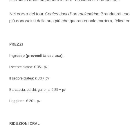
Nel corso del tour
Confessioni di un malandrino
Branduardi esegu
più conosciuti della sua più che quarantennale carriera, felice 
PREZZI
Ingresso (prevendita esclusa):
I settore platea: € 35+ pv
II settore platea: € 30 + pv
Barcaccia, palchi, galleria: € 25 + pv
Loggione: € 20 + pv
RIDUZIONI CRAL