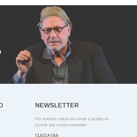
O
O
NEWSLETTER
Per ricevere notizie su eventi e spettacoli
iscriviti alla nostra newsletter.
CLICCA QUI